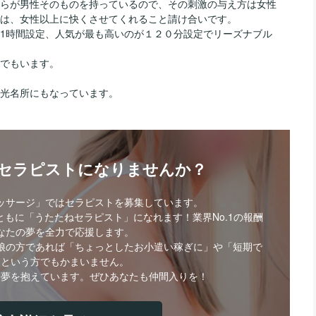
らが男性そのものを持っているので、その刺激の与え方は女性
は、女性以上に快くさせてくれること請け合いです。
1時間設定、人気が最も高いのが１２０分設定でリーズナブル
でもいます。
光名所にもなっています。
・セラピストになりませんか？
ッサージ」ではセラピストを募集しています。
もに「うたたねセラピスト」になれます！業界No.1の報酬
なたの夢を全力で応援します。
娘の方であれば「ちょっとしたお小遣い稼ぎに」や「短期で
」という方でもかまいません。
な夢を抱えています。ぜひあなたも仲間入りを！