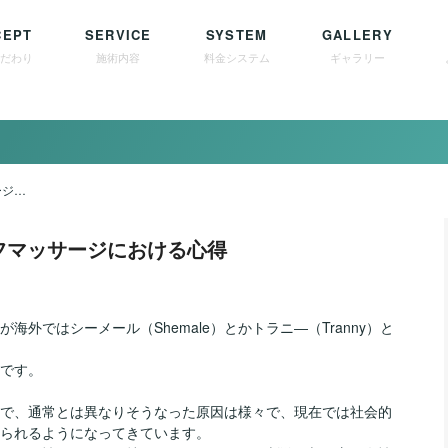
CEPT
SERVICE
SYSTEM
GALLERY
こだわり
施術内容
料金システム
ギャラリー
ニューハーフマッサージにおける心得
フマッサージにおける心得
外ではシーメール（Shemale）とかトラニ―（Tranny）と
です。
で、通常とは異なりそうなった原因は様々で、現在では社会的
られるようになってきています。