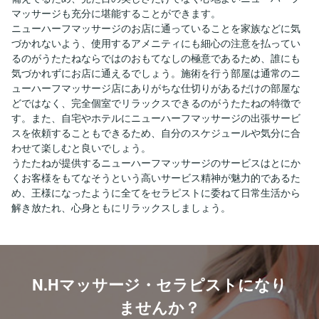
マッサージも充分に堪能することができます。
ニューハーフマッサージのお店に通っていることを家族などに気
づかれないよう、使用するアメニティにも細心の注意を払ってい
るのがうたたねならではのおもてなしの極意であるため、誰にも
気づかれずにお店に通えるでしょう。施術を行う部屋は通常のニ
ューハーフマッサージ店にありがちな仕切りがあるだけの部屋な
どではなく、完全個室でリラックスできるのがうたたねの特徴で
す。また、自宅やホテルにニューハーフマッサージの出張サービ
スを依頼することもできるため、自分のスケジュールや気分に合
わせて楽しむと良いでしょう。
うたたねが提供するニューハーフマッサージのサービスはとにか
くお客様をもてなそうという高いサービス精神が魅力的であるた
め、王様になったように全てをセラピストに委ねて日常生活から
解き放たれ、心身ともにリラックスしましょう。
N.Hマッサージ・セラピストになり
ませんか？