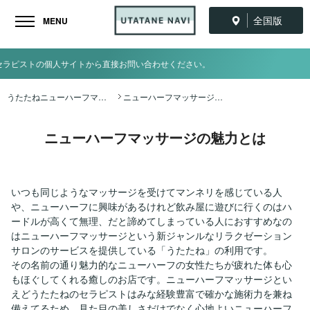
全国版
MENU
イトから直接お問い合わせください。
うたたねニューハーフマッサージ全国ナビ TOP
ニューハーフマッサージの魅力とは
ニューハーフマッサージの魅力とは
いつも同じようなマッサージを受けてマンネリを感じている人
や、ニューハーフに興味があるけれど飲み屋に遊びに行くのはハ
ードルが高くて無理、だと諦めてしまっている人におすすめなの
はニューハーフマッサージという新ジャンルなリラクゼーション
サロンのサービスを提供している「うたたね」の利用です。
その名前の通り魅力的なニューハーフの女性たちが疲れた体も心
もほぐしてくれる癒しのお店です。ニューハーフマッサージとい
えどうたたねのセラピストはみな経験豊富で確かな施術力を兼ね
備えてるため、見た目の美しさだけでなく心地よいニューハーフ