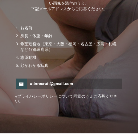
い画像を添付のうえ、
下記メールアドレスからご応募ください。
お名前
身長・体重・年齢
希望勤務地（東京・大阪・福岡・名古屋・広島・札幌
など47都道府県）
志望動機
顔がわかる写真
uttnrecruit@gmail.com
※プライバシーポリシー
について同意のうえご応募くださ
い。