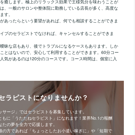
を癒します。極上のリラックス効果で王様気分を味わうことが
は、一般のサロンや整体院に勤務している店長が多く、高度な
ます。
があったらという要望があれば、何でも相談することができま
イプのセラピストでなければ、キャンセルすることができま
曖昧な店もあり、後でトラブルになるケースもあります。しか
ことはないので、安心して利用することができます。60分コー
人気があるのは120分のコースです。コース時間は、個室に入
・セラピストになりませんか？
ッサージ」ではセラピストを募集しています。
もに「うたたねセラピスト」になれます！業界No.1の報酬
なたの夢を全力で応援します。
娘の方であれば「ちょっとしたお小遣い稼ぎに」や「短期で