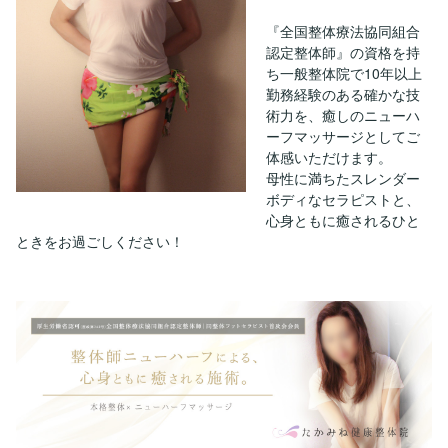
『全国整体療法協同組合
認定整体師』の資格を持
ち一般整体院で10年以上
勤務経験のある確かな技
術力を、癒しのニューハ
ーフマッサージとしてご
体感いただけます。
母性に満ちたスレンダー
ボディなセラピストと、
心身ともに癒されるひと
ときをお過ごしください！