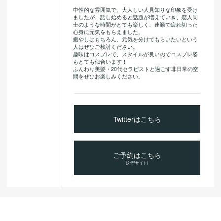
中性的な雰囲気で、大人しい人見知りな印象を受け
ましたが、話し始めると話題が増えていき、恋人同
士のような時間がとても楽しく、連勤で疲れ切った
心身に元気をもらえました。
癒やしはもちろん、元気を分けてもらいたいという
人はぜひご検討ください。
趣味はコスプレで、スタイルが良いのでコスプレ姿
もとても似合います！
ふんわり美髪・20代セラピストと過ごす非日常の空
間をぜひお楽しみください。
Twitterはこちら
ご予約はこちら
(外部サイト)