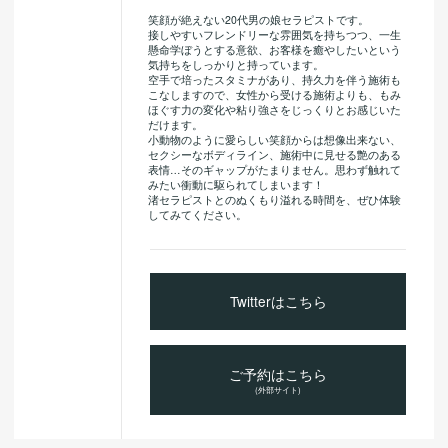
笑顔が絶えない20代男の娘セラピストです。
接しやすいフレンドリーな雰囲気を持ちつつ、一生
懸命学ぼうとする意欲、お客様を癒やしたいという
気持ちをしっかりと持っています。
空手で培ったスタミナがあり、持久力を伴う施術も
こなしますので、女性から受ける施術よりも、もみ
ほぐす力の変化や粘り強さをじっくりとお感じいた
だけます。
小動物のように愛らしい笑顔からは想像出来ない、
セクシーなボディライン、施術中に見せる艶のある
表情…そのギャップがたまりません。思わず触れて
みたい衝動に駆られてしまいます！
渚セラピストとのぬくもり溢れる時間を、ぜひ体験
してみてください。
Twitterはこちら
ご予約はこちら
(外部サイト)