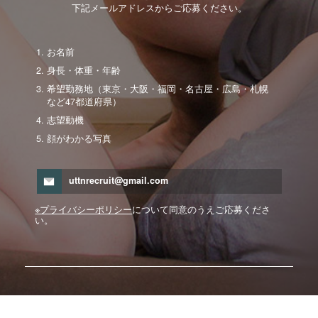
下記メールアドレスからご応募ください。
お名前
身長・体重・年齢
希望勤務地（東京・大阪・福岡・名古屋・広島・札幌
など47都道府県）
志望動機
顔がわかる写真
uttnrecruit@gmail.com
※プライバシーポリシー
について同意のうえご応募くださ
い。