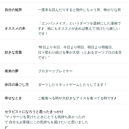
自分の短所
一度本を読んだりすると熱中しちゃう所、怖がりな所
「エンバンメイズ」というダーツを題材にした漫画で
オススメの本
す♪ 他にもオススメがあれば教えて頂けたら嬉しい
です！
“昨日より今日、今日より明日、明日より明後日、
好きな言葉
日々変わり続ける事が大切 （とあるダーツプロの名言
です）”
将来の夢
プロダーツプレイヤー
休日の過ごし方
ダーツしたりネットゲームしたりしてます！
幸せなとき
ご飯食べる時や大好きなアイスを食べてる時です♪
セラピストになろうと思ったきっかけ
“マッサージを受けたときにとても気持ち良かったの
で 自分もお客様にこの気持ちを届けたいと思いました
♪”