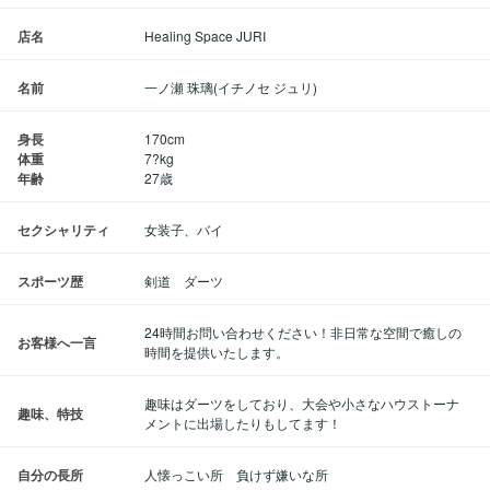
店名
Healing Space JURI
名前
一ノ瀬 珠璃(イチノセ ジュリ)
身長
170cm
体重
7?kg
年齢
27歳
セクシャリティ
女装子、バイ
スポーツ歴
剣道 ダーツ
24時間お問い合わせください！非日常な空間で癒しの
お客様へ一言
時間を提供いたします。
趣味はダーツをしており、大会や小さなハウストーナ
趣味、特技
メントに出場したりもしてます！
自分の長所
人懐っこい所 負けず嫌いな所