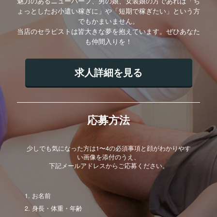
魅力のあるニューハーフ、男の娘、女装娘の方であれば「ち
ょっとしたお小遣い稼ぎに」や「短期で稼ぎたい」という方
でもかまいません。
当店のセラピストは皆大きな夢を抱えています。ぜひあなた
も仲間入りを！
求人詳細を見る
応募方法
少しでも気になった方は1〜4の必須事項と顔がわかりやす
い画像を添付のうえ、
下記メールアドレスからご応募ください。
お名前
身長・体重・年齢