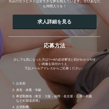
当店のセラピストは皆大きな夢を抱えています。ぜひあなた
も仲間入りを！
求人詳細を見る
応募方法
少しでも気になった方は1〜4の必須事項と顔がわかりやす
い画像を添付のうえ、
下記メールアドレスからご応募ください。
お名前
身長・体重・年齢
希望勤務地（東京・大阪・福岡・名古屋・広島・札幌
など47都道府県）
志望動機