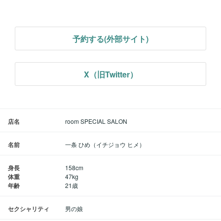
予約する(外部サイト)
X（旧Twitter）
店名
room SPECIAL SALON
名前
一条 ひめ（イチジョウ ヒメ）
身長
158cm
体重
47kg
年齢
21歳
セクシャリティ
男の娘