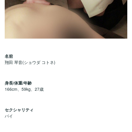
名前
翔田 琴音(ショウダ コトネ)
身長/体重/年齢
166cm、59kg、27歳
セクシャリティ
バイ