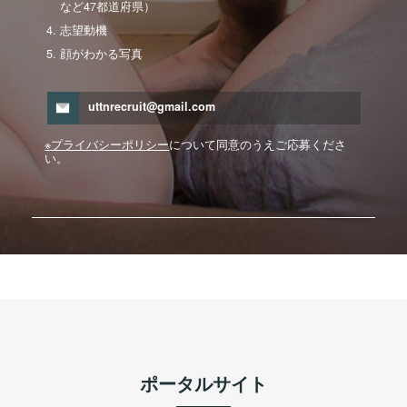
など47都道府県）
志望動機
顔がわかる写真
uttnrecruit@gmail.com
※プライバシーポリシー
について同意のうえご応募くださ
い。
ポータルサイト