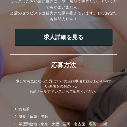
ょっとしたお小遣い稼ぎに」や「短期で稼ぎたい」という方
でもかまいません。
当店のセラピストは皆大きな夢を抱えています。ぜひあなた
も仲間入りを！
求人詳細を見る
応募方法
少しでも気になった方は1〜4の必須事項と顔がわかりやす
い画像を添付のうえ、
下記メールアドレスからご応募ください。
お名前
身長・体重・年齢
希望勤務地（東京・大阪・福岡・名古屋・広島・札幌