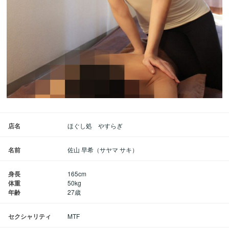
店名
ほぐし処 やすらぎ
名前
佐山 早希（サヤマ サキ）
身長
165cm
体重
50kg
年齢
27歳
セクシャリティ
MTF