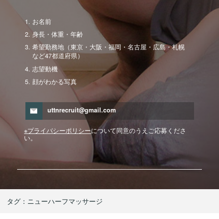
お名前
身長・体重・年齢
希望勤務地（東京・大阪・福岡・名古屋・広島・札幌
など47都道府県）
志望動機
顔がわかる写真
uttnrecruit@gmail.com
※プライバシーポリシー
について同意のうえご応募くださ
い。
タグ：
ニューハーフマッサージ