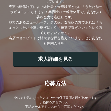
しています。
充実の研修制度により経験者・未経験者ともに「うたたねセ
ラピスト」になれます！業界No.1の報酬体系で、あなたの
夢を全力で応援します。
魅力のあるニューハーフ、男の娘、女装娘の方であれば「ち
ょっとしたお小遣い稼ぎに」や「短期で稼ぎたい」という方
でもかまいません。
当店のセラピストは皆大きな夢を抱えています。ぜひあなた
も仲間入りを！
求人詳細を見る
応募方法
少しでも気になった方は1〜4の必須事項と顔がわかりやす
い画像を添付のうえ、
下記メールアドレスからご応募ください。