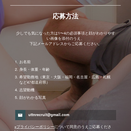
応募方法
少しでも気になった方は1〜4の必須事項と顔がわかりやす
い画像を添付のうえ、
下記メールアドレスからご応募ください。
お名前
身長・体重・年齢
希望勤務地（東京・大阪・福岡・名古屋・広島・札幌
など47都道府県）
志望動機
顔がわかる写真
uttnrecruit@gmail.com
※プライバシーポリシー
について同意のうえご応募くださ