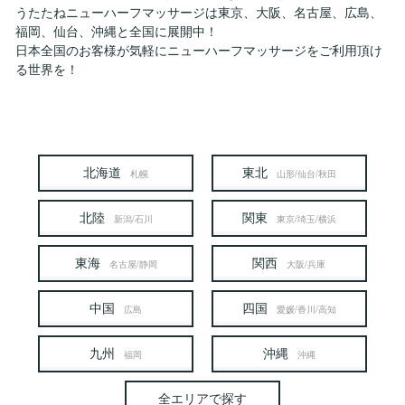
うたたねニューハーフマッサージは東京、大阪、名古屋、広島、
福岡、仙台、沖縄と全国に展開中！
日本全国のお客様が気軽にニューハーフマッサージをご利用頂け
る世界を！
北海道
東北
札幌
山形/仙台/秋田
北陸
関東
新潟/石川
東京/埼玉/横浜
東海
関西
名古屋/静岡
大阪/兵庫
中国
四国
広島
愛媛/香川/高知
九州
沖縄
福岡
沖縄
全エリアで探す